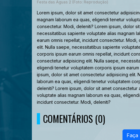
Festa das Águas 2 (Foto: Reprodução)
Lorem ipsum, dolor sit amet consectetur adipisicing
magnam laborum ea quas, eligendi tenetur volupta
consectetur. Modi, deleniti? Lorem ipsum, dolor sit
necessitatibus sapiente voluptate alias magnam l
earum omnis repellat, incidunt consectetur. Modi, 
elit. Nulla saepe, necessitatibus sapiente volupt
corporis ipsum earum omnis repellat, incidunt cons
consectetur adipisicing elit. Nulla saepe, necess
eligendi tenetur voluptatem corporis ipsum earum o
ipsum, dolor sit amet consectetur adipisicing elit
laborum ea quas, eligendi tenetur voluptatem corp
deleniti? Lorem ipsum, dolor sit amet consectetur a
voluptate alias magnam laborum ea quas, eligendi
incidunt consectetur. Modi, deleniti?
COMENTÁRIOS (0)
Faça