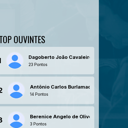
TOP OUVINTES
Dagoberto João Cavaleiro
1
23 Pontos
Antônio Carlos Burlamaqui Melani Diniz
2
14 Pontos
Berenice Angelo de Oliveira Marques
3
3 Pontos