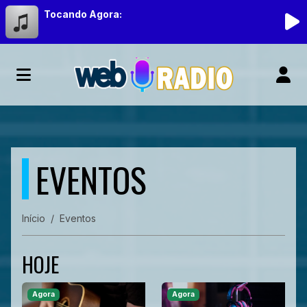
Tocando Agora:
EVENTOS
Início
Eventos
HOJE
Agora
Agora