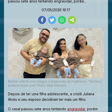
passou sete anos tentando engravidar, por&e...
07/05/2026 16:17
Mulher infértil vive milagre e engravida de trigêmeas: “Só Deus
poderia fazer isso” (Foto: Reprodução)
Depois de ter uma filha adolescente, a cristã Juliana
Alves e seu esposo decidiram ter mais um filho.
O casal passou sete anos tentando
engravidar
, porém