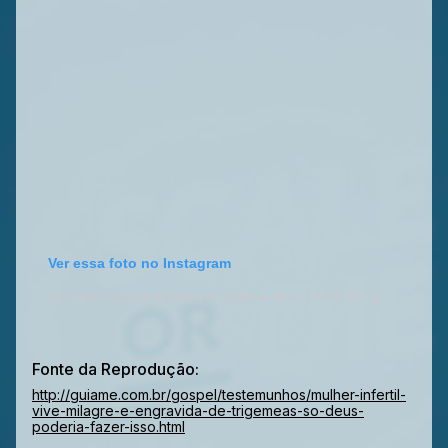
Ver essa foto no Instagram
Um post compartilhado por 𝑱𝒖𝒍𝒊𝒂𝒏𝒂 𝑨𝒍𝒗𝒆𝒔 | Mãe Do Quádruplo Milagre (@julianaalvessilvaa)
Fonte da Reprodução:
http://guiame.com.br/gospel/testemunhos/mulher-infertil-
vive-milagre-e-engravida-de-trigemeas-so-deus-
poderia-fazer-isso.html