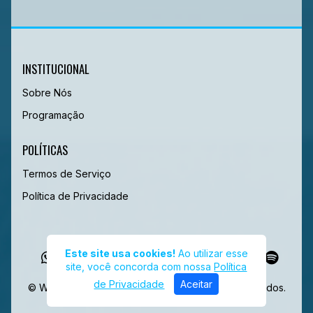
INSTITUCIONAL
Sobre Nós
Programação
POLÍTICAS
Termos de Serviço
Política de Privacidade
Este site usa cookies!
Ao utilizar esse
site, você concorda com nossa
Política
de Privacidade
Aceitar
© Web Radio Completa - Todos os direitos reservados.