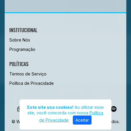
INSTITUCIONAL
Sobre Nós
Programação
POLÍTICAS
Termos de Serviço
Política de Privacidade
Este site usa cookies!
Ao utilizar esse
site, você concorda com nossa
Política
de Privacidade
Aceitar
© Web Radio Completa - Todos os direitos reservados.